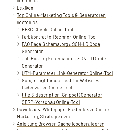
kostenlos
Lexikon
Top Online-Marketing Tools & Generatoren
kostenlos
BFSG Check ️ Online-Tool
Farbkontraste-Rechner ️ Online-Tool
FAQ Page Schema.org JSON-LD Code
Generator
Job Posting Schema.org JSON-LD Code
Generator
UTM-Parameter Link-Generator Online-Tool
Google Lighthouse Test für Websites
Ladenzeiten Online-Tool
title & description (Snippet) Generator
Mit dem Aufruf des Videos erklären Sie sich
SERP-Vorschau Online-Tool
einverstanden, dass Ihre Daten an YouTube
Downloads: Whitepaper kostenlos zu Online
übermittelt werden und Sie die
Marketing, Strategie uvm.
Datenschutzerklärung
akzeptieren.
Anleitung Browser-Cache löschen, leeren