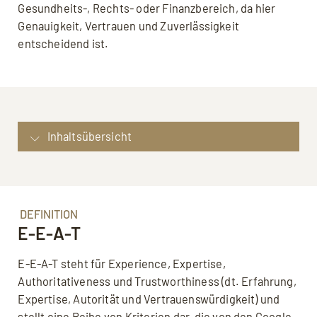
Gesundheits-, Rechts- oder Finanzbereich, da hier
Genauigkeit, Vertrauen und Zuverlässigkeit
entscheidend ist.
Inhaltsübersicht
Was ist EEAT?: Bedeutung von E-E-A-T in der
SEO
Definition: E-E-A-T
DEFINITION
E-E-A-T
Beispiele: E-E-A-T
Optimierung von E-E-A-T: Checkliste für die E-
E-E-A-T steht für Experience, Expertise,
E-A-T-Formel
Authoritativeness und Trustworthiness (dt. Erfahrung,
Vorteile der Anwendung von E-E-A-T: E-E-A-T
Expertise, Autorität und Vertrauenswürdigkeit) und
Nachteile: E-E-A-T
stellt eine Reihe von Kriterien dar, die von den Google-