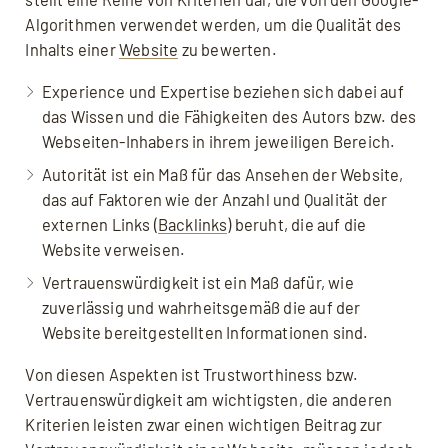
Fazit: E-E-A-T
Algorithmen verwendet werden, um die Qualität des
FAQ: Häufige Fragen zu E-E-A-T
Inhalts einer
Website
zu bewerten.
Quellen, weiterführende Links
Experience und Expertise beziehen sich dabei auf
das Wissen und die Fähigkeiten des Autors bzw. des
Webseiten-Inhabers in ihrem jeweiligen Bereich.
Autorität ist ein Maß für das Ansehen der Website,
das auf Faktoren wie der Anzahl und Qualität der
externen Links (
Backlinks
) beruht, die auf die
Website verweisen.
Mit dem Aufruf des Videos erklären Sie sich
einverstanden, dass Ihre Daten an YouTube
Vertrauenswürdigkeit ist ein Maß dafür, wie
übermittelt werden und Sie die
zuverlässig und wahrheitsgemäß die auf der
Datenschutzerklärung
akzeptieren.
Website bereitgestellten Informationen sind.
Von diesen Aspekten ist Trustworthiness bzw.
Vertrauenswürdigkeit am wichtigsten, die anderen
Kriterien leisten zwar einen wichtigen Beitrag zur