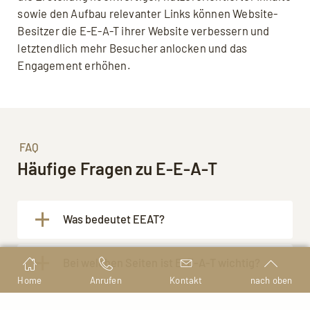
sowie den Aufbau relevanter Links können Website-
Besitzer die E-E-A-T ihrer Website verbessern und
letztendlich mehr Besucher anlocken und das
Engagement erhöhen.
FAQ
Häufige Fragen zu E-E-A-T
Was bedeutet EEAT?
Die Abkürzung EEAT in Bezug auf
SEO
steht
Bei welchen Seiten ist E-E-A-T wichtig?
für Experience, Expertise, Authority und
Home
Anrufen
Kontakt
nach oben
Trustworthiness (dt. Erfahrung, Expertise,
Das E-E-A-T-Konzept ist insbesondere bei