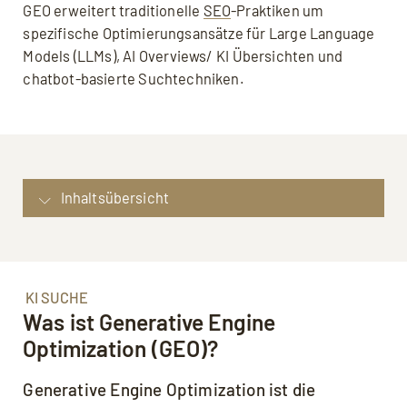
GEO erweitert traditionelle
SEO
-Praktiken um
spezifische Optimierungsansätze für Large Language
Models (LLMs), AI Overviews/ KI Übersichten und
chatbot-basierte Suchtechniken.
Inhaltsübersicht
Suchmaschinenoptimierung für die KI?:
Generative Engine Optimization (GEO)
KI Suche: Was ist Generative Engine
KI SUCHE
Optimization (GEO)?
Was ist Generative Engine
Technischer Ablauf: Wie funktioniert
Optimization (GEO)?
Generative Engine Optimization technisch?
Generative Engine Optimization ist die
Content-Optimierung für KI-Extraktion: Best