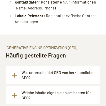
Kontaktdaten:
Konsistente NAP-Informationen
(Name, Address, Phone)
Lokale Relevanz:
Regional spezifische Content-
Anpassungen
GENERATIVE ENGINE OPTIMIZATION (GEO)
Häufig gestellte Fragen
Was unterscheidet GEO von herkömmlicher
SEO?
GEO optimiert spezifisch für KI-Systeme
Welche Inhalte eignen sich am besten für
und generative Antworten, während
GEO?
traditionelle SEO auf Suchmaschinen-