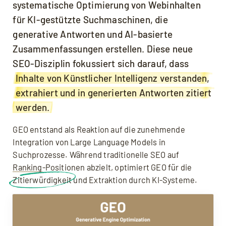
Practices für GEO-Implementierung
systematische Optimierung von Webinhalten
KI SEO: Warum wird GEO immer wichtiger?
für KI-gestützte Suchmaschinen, die
Generative Engine Optimization (GEO): Häufig
generative Antworten und AI-basierte
gestellte Fragen
Zusammenfassungen erstellen. Diese neue
KI SEO: Ihre GEO-Strategie für maximale KI-
SEO-Disziplin fokussiert sich darauf, dass
Sichtbarkeit
Inhalte von Künstlicher Intelligenz verstanden,
GEO: Lassen Sie uns gemeinsam Ihre Position
extrahiert und in generierten Antworten zitiert
in der Generative Engine Optimization stärken
werden.
Quellen, weiterführende Links
GEO entstand als Reaktion auf die zunehmende
Integration von Large Language Models in
Suchprozesse. Während traditionelle SEO auf
Ranking
-Positionen abzielt, optimiert GEO für die
Zitierwürdigkeit
und Extraktion durch KI-Systeme.