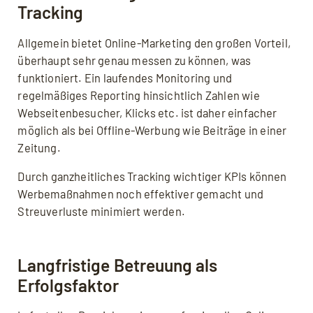
Kampagne usw.
Tracking
eine Lösung entwickelt, wie man
Google
Analytics ohne Einwilligung und Cookie-
Allgemein bietet Online-Marketing den großen Vorteil,
Banner einsetzen
kann.
überhaupt sehr genau messen zu können, was
Damit haben wir wieder aussagekräftige
funktioniert. Ein laufendes Monitoring und
Statistiken mit allen relevanten Daten und
regelmäßiges Reporting hinsichtlich Zahlen wie
Kennzahlen.
Webseitenbesucher, Klicks etc. ist daher einfacher
möglich als bei Offline-Werbung wie Beiträge in einer
Zeitung.
Durch ganzheitliches Tracking wichtiger KPIs können
Werbemaßnahmen noch effektiver gemacht und
Streuverluste minimiert werden.
Langfristige Betreuung als
Erfolgsfaktor