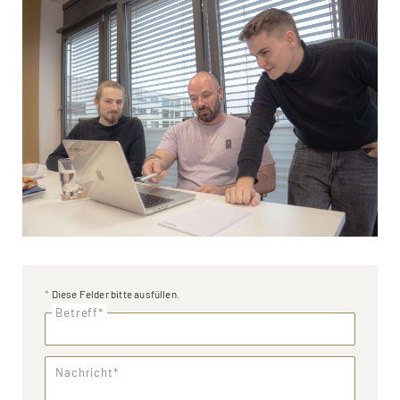
*
Diese Felder bitte ausfüllen.
Betreff
*
Nachricht
*