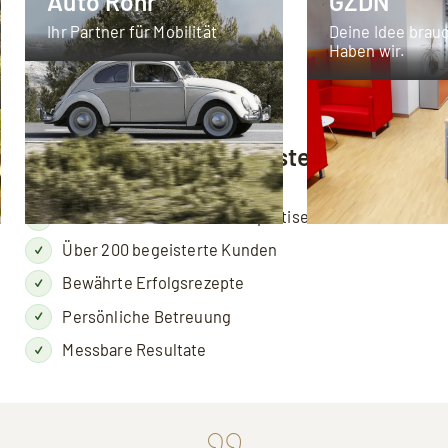
Auto Röhr
GZDN
Ihr Partner für Mobilität
Deine Idee brauc
Haben wir.
Ihr digitaler Erfolg in besten Händen
Echte Menschen, echte Expertise
Über 200 begeisterte Kunden
Bewährte Erfolgsrezepte
Persönliche Betreuung
Messbare Resultate