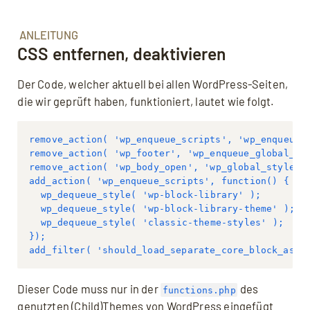
ANLEITUNG
CSS entfernen, deaktivieren
Der Code, welcher aktuell bei allen WordPress-Seiten,
die wir geprüft haben, funktioniert, lautet wie folgt.
remove_action( 'wp_enqueue_scripts', 'wp_enqueue_
remove_action( 'wp_footer', 'wp_enqueue_global_st
remove_action( 'wp_body_open', 'wp_global_styles_
add_action( 'wp_enqueue_scripts', function() {
  wp_dequeue_style( 'wp-block-library' );
  wp_dequeue_style( 'wp-block-library-theme' );
  wp_dequeue_style( 'classic-theme-styles' );
});
add_filter( 'should_load_separate_core_block_asse
Dieser Code muss nur in der
des
functions.php
genutzten (Child)Themes von WordPress eingefügt