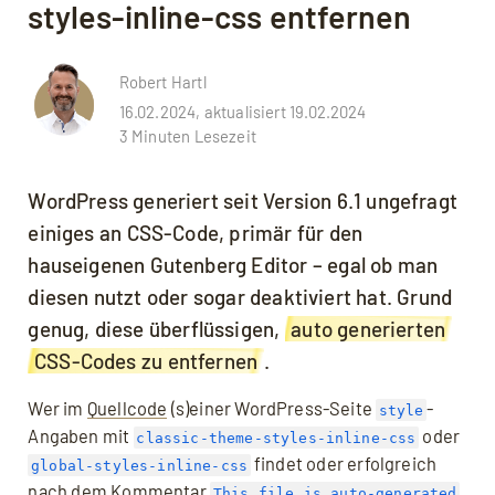
styles-inline-css entfernen
Robert Hartl
16.02.2024, aktualisiert 19.02.2024
3 Minuten Lesezeit
WordPress generiert seit Version 6.1 ungefragt
einiges an CSS-Code, primär für den
hauseigenen Gutenberg Editor – egal ob man
diesen nutzt oder sogar deaktiviert hat. Grund
genug, diese überflüssigen,
auto generierten
CSS-Codes zu entfernen
.
Wer im
Quellcode
(s)einer WordPress-Seite
-
style
Angaben mit
oder
classic-theme-styles-inline-css
findet oder erfolgreich
global-styles-inline-css
nach dem Kommentar
This file is auto-generated