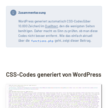
Auto generated CSS: classic-theme-styles-
inline-css & global-styles-inline-css
Zusammenfassung
Anleitung: CSS entfernen, deaktivieren
Quellen, weiterführende Links
WordPress generiert automatisch CSS-Codes (über
10.000 Zeichen) im
Quelltext
, den die wenigsten Seiten
benötigen. Daher macht es Sinn zu prüfen, ob man diese
Codes nicht besser entfernt. Wie das einfach aktuell
über die
geht, zeigt dieser Beitrag.
functions.php
Mit dem Aufruf des Videos erklären Sie sich
einverstanden, dass Ihre Daten an YouTube
übermittelt werden und Sie die
Datenschutzerklärung
akzeptieren.
CSS-Codes generiert von WordPress