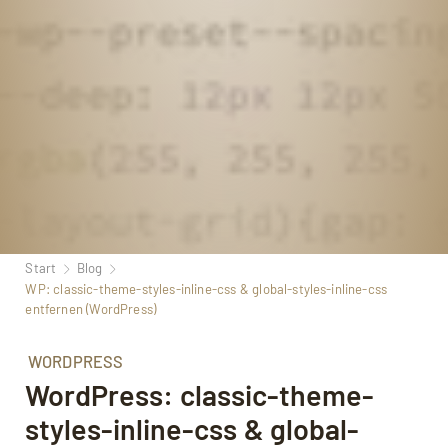
Start
Blog
WP: classic-theme-styles-inline-css & global-styles-inline-css
entfernen (WordPress)
WORDPRESS
WordPress: classic-theme-
styles-inline-css & global-