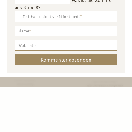
Was ist die Summe
aus 6 und 8?
E-Mail (wird nicht veröffentlicht)
*
Name
*
Webseite
Kommentar absenden
← vorheriger Beitrag
Google Consent Mode V2:
Daten oder Datenschutz