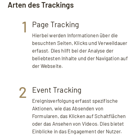
Tracking: Verwendete Technologien
Arten des Trackings
Tracking: Google Analytics
Tracking: Facebook Pixel
1
Page Tracking
Vorteile: Tracking
Hierbei werden Informationen über die
Nachteile: Tracking
besuchten Seiten, Klicks und Verweildauer
FAQ: Häufige Fragen zu Tracking auf Webseiten
erfasst. Dies hilft bei der Analyse der
Quellen, weiterführende Links
beliebtesten Inhalte und der Navigation auf
der Webseite.
2
Event Tracking
Ereignisverfolgung erfasst spezifische
Aktionen, wie das Absenden von
Formularen, das Klicken auf Schaltflächen
oder das Ansehen von Videos. Dies bietet
Einblicke in das Engagement der Nutzer.