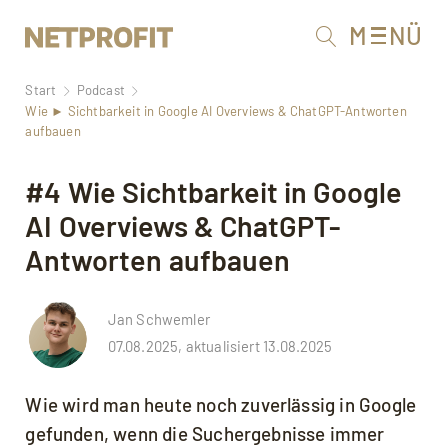
Sicherheitsfrage
*
M
N
Ü
Start
Podcast
Wie ► Sichtbarkeit in Google AI Overviews & ChatGPT-Antworten
LEISTUNGEN
aufbauen
AGENTUR
Digital-Strategie
#4 Wie Sichtbarkeit in Google
AI Overviews & ChatGPT-
WISSEN
Webdesign
Über uns
Antworten aufbauen
KONTAKT
Webentwicklung
Arbeiten
Blog
Jan Schwemler
Online-Marketing
Kunden
Podcast
07.08.2025, aktualisiert 13.08.2025
Content-Marketing
Karriere
Workshops
Wie wird man heute noch zuverlässig in Google
Online-Recruiting
Blog
Lexikon
gefunden, wenn die Suchergebnisse immer