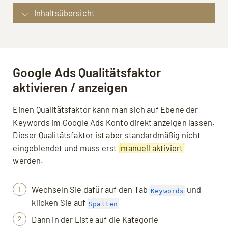
Inhaltsübersicht
Google Ads Qualitätsfaktor aktivieren / anzeigen
Qualitätsfaktor von Google erklärt
Voraussichtliche Klickrate
Google Ads Qualitätsfaktor
Anzeigenrelevanz
aktivieren / anzeigen
Zielseitenerfahrung: Qualität und Ladezeit
Einen Qualitätsfaktor kann man sich auf Ebene der
der Zielseite
Keywords
im Google Ads Konto direkt anzeigen lassen.
Gesamtleistung des Google Ads Kontos
Dieser Qualitätsfaktor ist aber standardmäßig nicht
Sonstige Relevanzfaktoren
eingeblendet und muss erst
manuell aktiviert
Der Qualitätsfaktor für den Anzeigenrang
werden.
Fazit
Wechseln Sie dafür auf den Tab
und
Keywords
klicken Sie auf
Spalten
Dann in der Liste auf die Kategorie