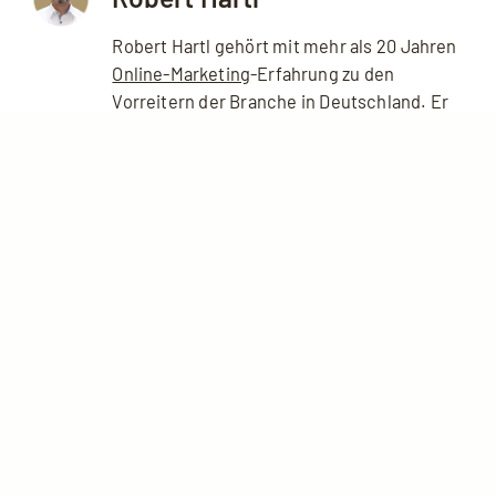
Robert Hartl gehört mit mehr als 20 Jahren
Online-Marketing
-Erfahrung zu den
Vorreitern der Branche in Deutschland. Er
hat sich als Gründer und Inhaber der
Agentur NETPROFIT auf strategische
Fragen, ganzheitliche Analysen und Know-
how-Transfer spezialisiert.
Kommentare zu Google Ads
Qualitätsfaktor erklärt – jetzt
verbessern