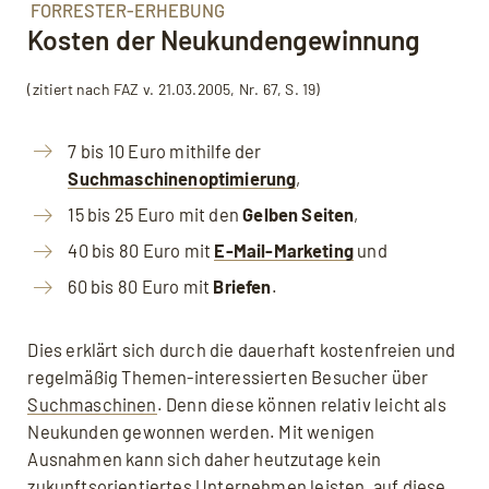
FORRESTER-ERHEBUNG
Kosten der Neukundengewinnung
Mit dem Aufruf des Videos erklären Sie sich
einverstanden, dass Ihre Daten an YouTube
(zitiert nach FAZ v. 21.03.2005, Nr. 67, S. 19)
übermittelt werden und Sie die
Datenschutzerklärung
akzeptieren.
7 bis 10 Euro mithilfe der
Suchmaschinenoptimierung
,
15 bis 25 Euro mit den
Gelben Seiten
,
40 bis 80 Euro mit
E-Mail-Marketing
und
60 bis 80 Euro mit
Briefen
.
Dies erklärt sich durch die dauerhaft kostenfreien und
regelmäßig Themen-interessierten Besucher über
Suchmaschinen
. Denn diese können relativ leicht als
Neukunden gewonnen werden. Mit wenigen
Ausnahmen kann sich daher heutzutage kein
zukunftsorientiertes Unternehmen leisten, auf diese