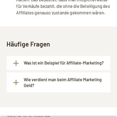
für Verkäufe bezahlt, die ohne die Beteiligung des
Affiliates genauso zustande gekommen wären.
Häufige Fragen
Was ist ein Beispiel für Affiliate-Marketing?
Beispielsweise verlinkt ein Betreiber eines
Wie verdient man beim Affiliate Marketing
Blogs zum Thema Backen verschiedenes
Geld?
Equipment wie Kuchenformen,
Rührmaschinen o.Ä. in den Rezepten. Dies
Betreiber von Webseiten, Blogs oder
könnte ein Beispiel für einen Affiliate-Link
Social-Media-Kanälen können ihrer
sein, wenn der Betreiber bei Klicks oder
Community Produkte oder
Käufen über diesen Link eine Provision