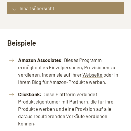
Inhaltsübersicht
Was ist Affiliate-Marketing?: Definition
Beispiele
Tipps für erfolgreiches Affiliate-Marketing:
Beispiele
Best Practice
Vergütungsmechanismen
Amazon Associates
: Dieses Programm
Vorteile
ermöglicht es Einzelpersonen, Provisionen zu
Nachteile
verdienen, indem sie auf ihrer
Webseite
oder in
Häufige Fragen
ihrem Blog für Amazon-Produkte werben.
Rechtliche Aspekte: Compliance im Affiliate
Clickbank
: Diese Plattform verbindet
Marketing
Produkteigentümer mit Partnern, die für ihre
Quellen, weiterführende Links
Produkte werben und eine Provision auf alle
daraus resultierenden Verkäufe verdienen
können.