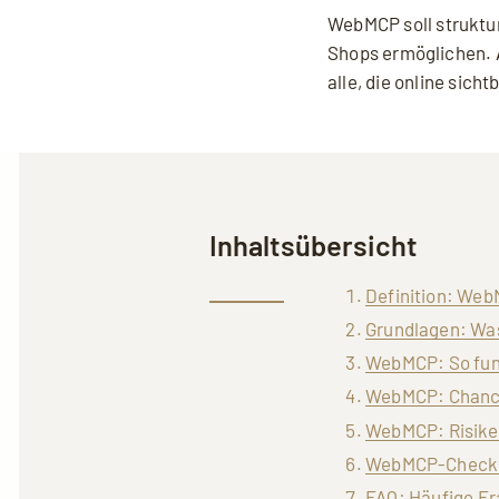
WebMCP soll struktur
Shops ermöglichen. A
alle, die online sich
Inhaltsübersicht
Definition: We
Grundlagen: Wa
WebMCP: So fun
WebMCP: Chancen
WebMCP: Risiken
WebMCP-Checkli
FAQ: Häufige F