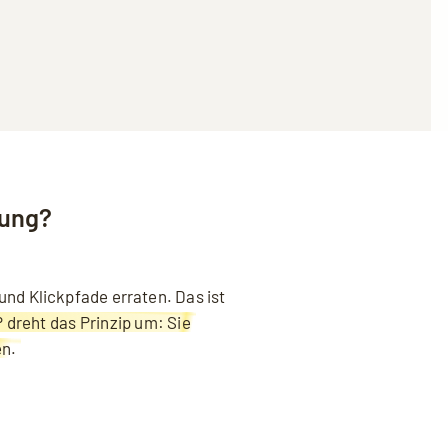
nung?
nd Klickpfade erraten. Das ist
dreht das Prinzip um: Sie
en.