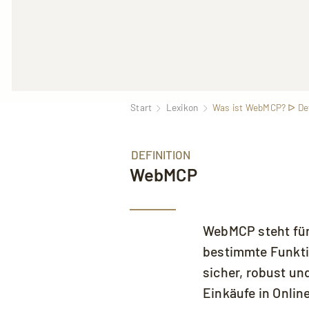
Start
Lexikon
Was ist WebMCP? ᐅ Defi
DEFINITION
WebMCP
Mit dem Aufruf des Videos erklären S
WebMCP steht fü
bestimmte Funkti
sicher, robust un
Einkäufe in Onli