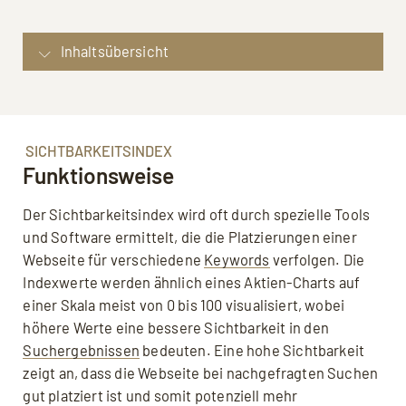
Inhaltsübersicht
Definition: Sichtbarkeitsindex
Sichtbarkeitsindex: Funktionsweise
Sichtbarkeit: Berechnung
SICHTBARKEITSINDEX
Funktionsweise
Tools & Anbieter: Sichtbarkeitsindex
SEO-Bedeutung: Vorteile des
Der Sichtbarkeitsindex wird oft durch spezielle Tools
Sichtbarkeitsindex'
und Software ermittelt, die die Platzierungen einer
SEO-Bedeutung: Grenzen des
Webseite für verschiedene
Keywords
verfolgen. Die
Sichtbarkeitsindex'
Indexwerte werden ähnlich eines Aktien-Charts auf
FAQ: Häufige Fragen zum Sichtbarkeitsindex
einer Skala meist von 0 bis 100 visualisiert, wobei
Quellen, weiterführende Links
höhere Werte eine bessere Sichtbarkeit in den
Suchergebnissen
bedeuten. Eine hohe Sichtbarkeit
zeigt an, dass die Webseite bei nachgefragten Suchen
gut platziert ist und somit potenziell mehr