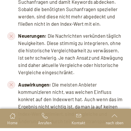
Suchanfragen und damit Keywords abdecken.
Sobald die benötigten Suchanfragen spezieller
werden, sind diese nicht mehr abgedeckt und
fließen nicht in den Index-Wert mit ein.
Neuerungen:
Die Nachrichten verkünden täglich
Neuigkeiten. Diese stimmig zu integrieren, ohne
die historische Vergleichbarkeit zu verwässern,
ist sehr schwierig. Je nach Ansatz und Abwägung
sind daher aktuelle Vergleiche oder historische
Vergleiche eingeschränkt.
Auswirkungen:
Die meisten Anbieter
kommunizieren nicht, was welchen Einfluss
konkret auf den Indexwert hat. Auch wenn das im
Ergebnis nicht wichtig ist, da man ja auf keinen
Index-Wert optimiert, sind Vergleiche und
Änderungen dadurch teilweise intransparent.
Home
Anrufen
Kontakt
nach oben