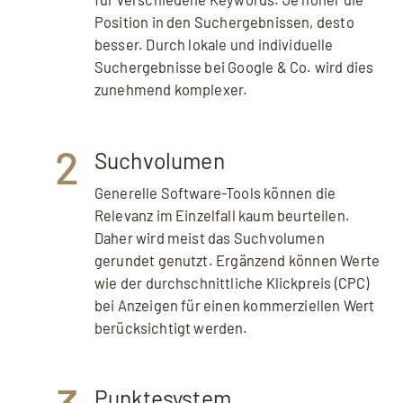
Position in den Suchergebnissen, desto
Mit dem Aufruf des Videos erklären Sie sich
besser. Durch lokale und individuelle
einverstanden, dass Ihre Daten an YouTube
Suchergebnisse bei Google & Co. wird dies
übermittelt werden und Sie die
Datenschutzerklärung
akzeptieren.
zunehmend komplexer.
2
Suchvolumen
Generelle Software-Tools können die
Relevanz im Einzelfall kaum beurteilen.
Daher wird meist das Suchvolumen
gerundet genutzt. Ergänzend können Werte
wie der durchschnittliche Klickpreis (CPC)
bei Anzeigen für einen kommerziellen Wert
berücksichtigt werden.
Punktesystem