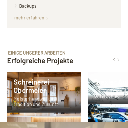
Backups
mehr erfahren
EINIGE UNSERER ARBEITEN
Erfolgreiche Projekte
Schreinerei
Drexler Au
Obermeier
Leistung macht
Unterschied
Meisterhandwerk mit
Tradition und Zukunft