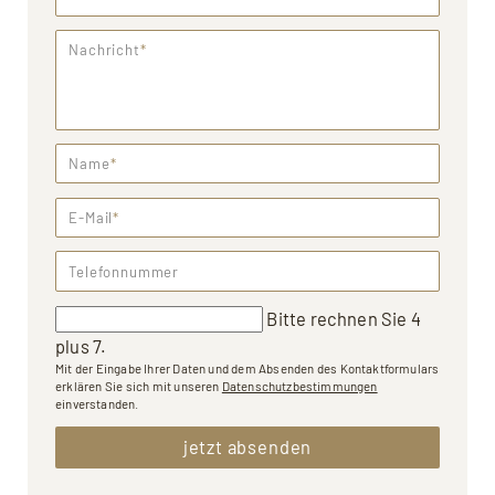
Nachricht
*
Name
*
E-Mail
*
Telefonnummer
Bitte rechnen Sie 4
plus 7.
Mit der Eingabe Ihrer Daten und dem Absenden des Kontaktformulars
erklären Sie sich mit unseren
Datenschutzbestimmungen
einverstanden.
jetzt absenden