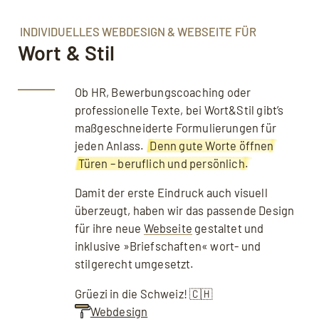
Podcast
Tools
INDIVIDUELLES WEBDESIGN & WEBSEITE FÜR
Wort & Stil
Downloads
Ob HR, Bewerbungscoaching oder
professionelle Texte, bei Wort&Stil gibt’s
maßgeschneiderte Formulierungen für
jeden Anlass.
Denn gute Worte öffnen
Türen – beruflich und persönlich.
Damit der erste Eindruck auch visuell
überzeugt, haben wir das passende Design
für ihre neue
Webseite
gestaltet und
inklusive »Briefschaften« wort- und
stilgerecht umgesetzt.
Grüezi in die Schweiz! 🇨🇭
Webdesign