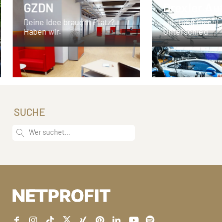
GZDN
Drexler Au
Deine Idee braucht Platz?
Leistung macht
Haben wir.
Unterschied
SUCHE