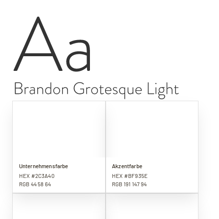
Unternehmensfarbe
Akzentfarbe
HEX #2C3A40
HEX #BF935E
RGB 44 58 64
RGB 191 147 94