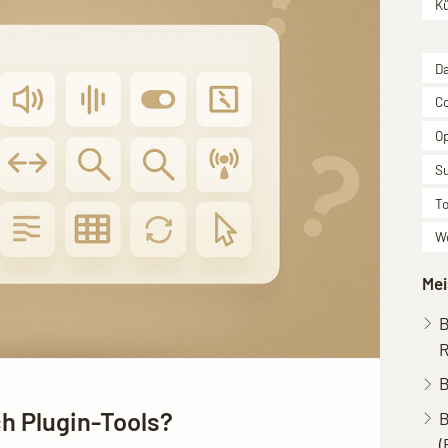
Kü
D
C
O
S
To
W
Mei
B
R
B
ch Plugin-Tools?
(