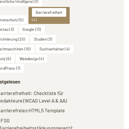
nstliche Intelligenz
(3)
Barrierefreiheit
atenschutz
(5)
(4)
ontao
(3)
Google
(13)
ptimierung
(20)
Studien
(3)
uchmaschinen
(10)
Suchverhalten
(4)
ols
(6)
Webdesign
(4)
ordPress
(7)
stgelesen
arrierefreiheit: Checkliste für
edakteure (WCAG Level A & AA)
arrierefreies HTML5 Template
BFSG
Barrierefreiheitsstärkungsgesetz):