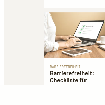
BARRIEREFREIHEIT
Barrierefreiheit:
Checkliste für
Redakteure (WCAG
Level A & AA)