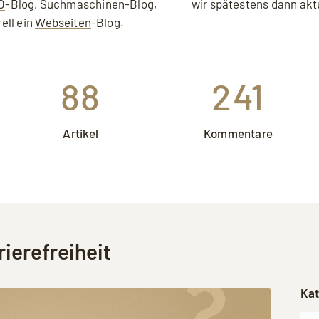
ie sich einverstanden, dass Ihre Daten an YouTube übermittelt wer
O
-Blog, Suchmaschinen-Blog,
wir spätestens dann akt
akzeptieren.
ell ein
Webseiten
-Blog.
88
241
Artikel
Kommentare
rierefreiheit
Kat