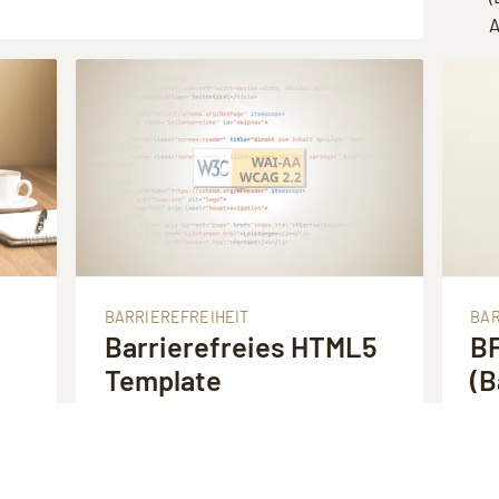
A
BARRIEREFREIHEIT
BAR
Barrierefreies HTML5
B
Template
(B
An
W