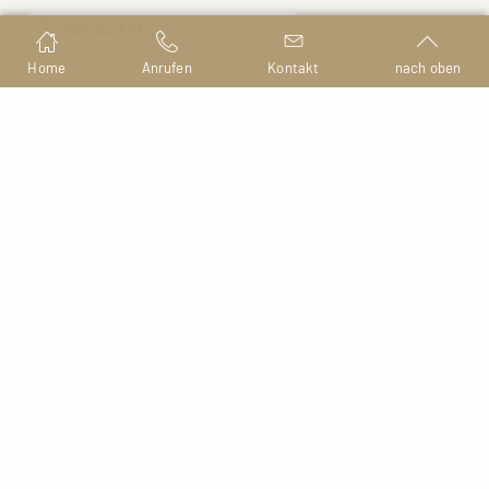
Home
Anrufen
Kontakt
nach oben
Nibelungenplatz 2
D-94032 Passau
Tel.
+49 851 9663131
Fax +49 851 9663141
kontakt@netprofit.de
www.netprofit.de