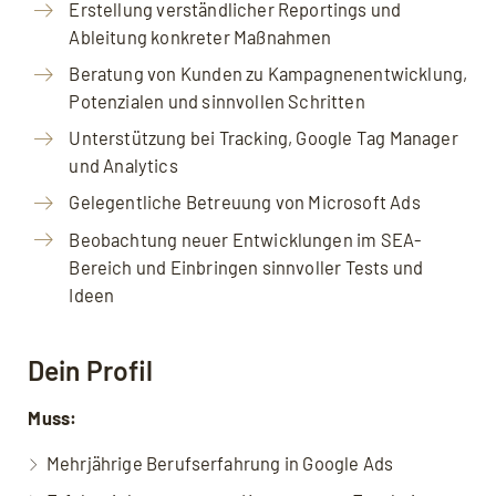
Erstellung verständlicher Reportings und
Ableitung konkreter Maßnahmen
Mit dem Aufruf des Videos erklären Sie sich
einverstanden, dass Ihre Daten an YouTube
Beratung von Kunden zu Kampagnenentwicklung,
übermittelt werden und Sie die
Potenzialen und sinnvollen Schritten
Datenschutzerklärung
akzeptieren.
Unterstützung bei Tracking, Google Tag Manager
und Analytics
Gelegentliche Betreuung von Microsoft Ads
Beobachtung neuer Entwicklungen im SEA-
Bereich und Einbringen sinnvoller Tests und
Ideen
Dein Profil
Muss:
Mehrjährige Berufserfahrung in Google Ads