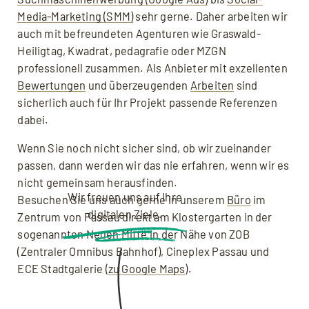
Media-Marketing (SMM)
sehr gerne. Daher arbeiten wir
auch mit befreundeten Agenturen wie Graswald-
Heiligtag, Kwadrat, pedagrafie oder MZGN
professionell zusammen. Als Anbieter mit exzellenten
Bewertungen
und überzeugenden
Arbeiten
sind
sicherlich auch für Ihr Projekt passende Referenzen
dabei.
Wenn Sie noch nicht sicher sind, ob wir zueinander
passen, dann werden wir das nie erfahren, wenn wir es
nicht gemeinsam herausfinden.
Wir freuen uns auf Ihre
Besuchen Sie uns auch gerne in unserem
Büro
im
digitalen Ziele.
Zentrum von Passau direkt am Klostergarten in der
sogenannten Neuen Mitte in der Nähe von ZOB
(Zentraler Omnibus Bahnhof), Cineplex Passau und
ECE Stadtgalerie (
zu Google Maps
).