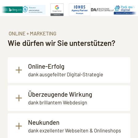
ONLINE + MARKETING
Wie dürfen wir Sie unterstützen?
Online-Erfolg
dank ausgefeilter Digital-Strategie
Online richtig Reichweite und Umsatz mit
Überzeugende Wirkung
überschaubarem Aufwand und den
dank brillantem Webdesign
richtigen Maßnahmen
erzeugen. Das wäre
wünschenswert, oder?
Experten-Status, neue Kunden
wegen
Neukunden
Ihrer Webseite. Wäre es nicht schön, wenn
Leider
gibt es gefühlt jeden Monat eine
dank exzellenter Webseiten & Onlineshops
Sie Ihre Webseitenbesucher auf den ersten
Plattform mehr, die man dauernd bespielen